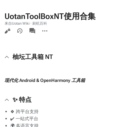
UotanToolBoxNT使用合集
来自Uotan Wiki · 刷机百科
查
associated-
更
pages
看
多
操
作
柚坛工具箱 NT
现代化 Android & OpenHarmony 工具箱
✨ 特点
🍀 跨平台支持
✔️ 一站式平台
🌍 多语言支持