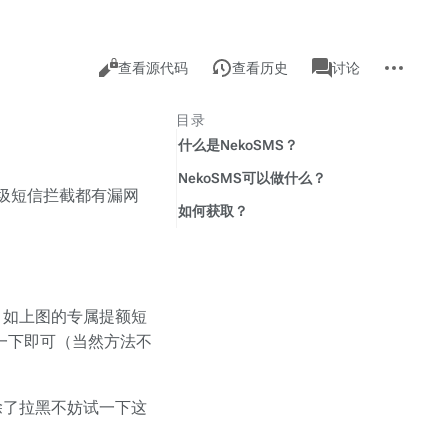
查
associated-
更
阅
页
查看源代码
查看历史
讨论
pages
看
多
读
面
操
作
目录
什么是NekoSMS？
NekoSMS可以做什么？
垃圾短信拦截都有漏网
如何获取？
，如上图的专属提额短
一下即可（当然方法不
除了拉黑不妨试一下这