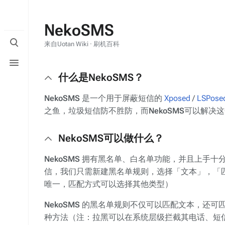
NekoSMS
打
来自Uotan Wiki · 刷机百科
开/
打
关
开/
闭
什么是NekoSMS？
关
搜
闭
索
NekoSMS
是一个用于屏蔽短信的
Xposed
/
LSPose
菜
单
之鱼，垃圾短信防不胜防，而
NekoSMS
可以解决这
NekoSMS可以做什么？
NekoSMS
拥有黑名单、白名单功能，并且上手十
信，我们只需新建黑名单规则，选择「文本」，「
唯一，匹配方式可以选择其他类型）
NekoSMS
的黑名单规则不仅可以匹配文本，还可
种方法（注：拉黑可以在系统层级拦截其电话、短