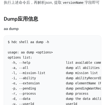
执行上述命令后，再解析json, 提取
字段即可
versionName
Dump应用信息
aa dump
$ hdc shell aa dump -h

usage: aa dump <options>

options list:

  -h, --help                   list available comman
  -a, --all                    dump all abilities

  -l, --mission-list           dump mission list

  -i, --ability                dump abilityRecordId

  -e, --extension              dump elementName (FA:
  -p, --pending                dump pendingWantRecor
  -r, --process                dump process

  -d, --data                   dump the data abiliti
  -u, --userId                 userId
