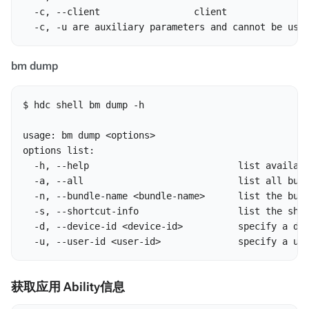
  -c, --client                 client

  -c, -u are auxiliary parameters and cannot be use
bm dump
$ hdc shell bm dump -h

usage: bm dump <options>

options list:

  -h, --help                           list availabl
  -a, --all                            list all bund
  -n, --bundle-name <bundle-name>      list the bund
  -s, --shortcut-info                  list the shor
  -d, --device-id <device-id>          specify a dev
  -u, --user-id <user-id>              specify a us
获取应用 Ability信息