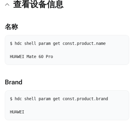
查看设备信息
名称
$ hdc shell param get const.product.name            
HUAWEI Mate 60 Pro
Brand
$ hdc shell param get const.product.brand

HUAWEI 