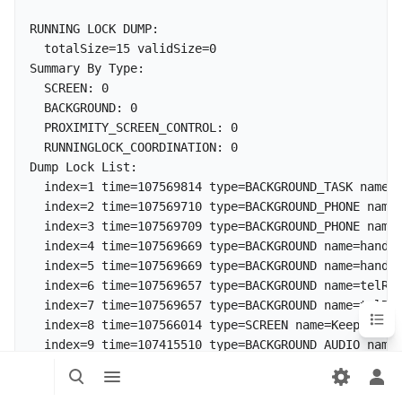
RUNNING LOCK DUMP:

  totalSize=15 validSize=0

Summary By Type: 

  SCREEN: 0

  BACKGROUND: 0

  PROXIMITY_SCREEN_CONTROL: 0

  RUNNINGLOCK_COORDINATION: 0

Dump Lock List: 

  index=1 time=107569814 type=BACKGROUND_TASK name=P
  index=2 time=107569710 type=BACKGROUND_PHONE name=
  index=3 time=107569709 type=BACKGROUND_PHONE name=
  index=4 time=107569669 type=BACKGROUND name=handle
  index=5 time=107569669 type=BACKGROUND name=handle
  index=6 time=107569657 type=BACKGROUND name=telRil
  index=7 time=107569657 type=BACKGROUND name=telRil
目
录
  index=8 time=107566014 type=SCREEN name=KeepScreen
  index=9 time=107415510 type=BACKGROUND_AUDIO name=
  index=10 time=107569355 type=BACKGROUND_AUDIO name
打
打
打
  index=11 time=107569347 type=BACKGROUND_AUDIO name
开/
开/