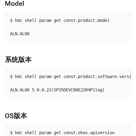
Model
$ hdc shell param get const.product.model

ALN-AL00 
系统版本
$ hdc shell param get const.product.software.version
ALN-AL00 5.0.0.22(SP35DEVC00E22R4P1log) 
OS版本
$ hdc shell param get const.ohos.apiversion  
