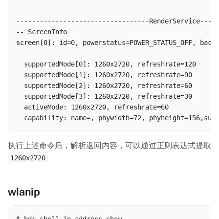
----------------------------------RenderService-----
-- ScreenInfo

screen[0]: id=0, powerstatus=POWER_STATUS_OFF, backl
  supportedMode[0]: 1260x2720, refreshrate=120

  supportedMode[1]: 1260x2720, refreshrate=90

  supportedMode[2]: 1260x2720, refreshrate=60

  supportedMode[3]: 1260x2720, refreshrate=30

  activeMode: 1260x2720, refreshrate=60

  capability: name=, phywidth=72, phyheight=156,sup
执行上述命令后，解析返回内容，可以通过正则表达式提取
1260x2720
wlanip