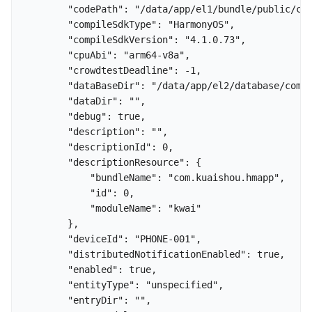
        "codePath": "/data/app/el1/bundle/public/com
        "compileSdkType": "HarmonyOS",

        "compileSdkVersion": "4.1.0.73",

        "cpuAbi": "arm64-v8a",

        "crowdtestDeadline": -1,

        "dataBaseDir": "/data/app/el2/database/com.k
        "dataDir": "",

        "debug": true,

        "description": "",

        "descriptionId": 0,

        "descriptionResource": {

            "bundleName": "com.kuaishou.hmapp",

            "id": 0,

            "moduleName": "kwai"

        },

        "deviceId": "PHONE-001",

        "distributedNotificationEnabled": true,

        "enabled": true,

        "entityType": "unspecified",

        "entryDir": "",
