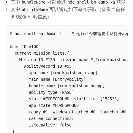
其中
可以通过
获取
bundleName
hdc shell bm dump -a
其中
可以通过如下命令获取（查看当前任
abilityName
务栈的ability信息）
$ hdc shell aa dump -l    # 运行命令前需要手动打开app

User ID #100

  current mission lists:{

    Mission ID #139  mission name #[#com.kuaishou.hm
      AbilityRecord ID #55

        app name [com.kuaishou.hmapp]

        main name [EntryAbility]

        bundle name [com.kuaishou.hmapp]

        ability type [PAGE]

        state #FOREGROUND  start time [152523]

        app state #FOREGROUND

        ready #1  window attached #0  launcher #0

        callee connections:

        isKeepAlive: false

 }