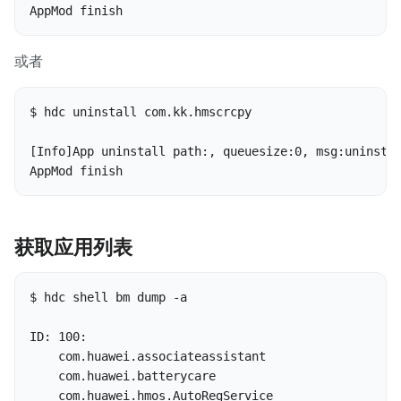
AppMod finish
或者
$ hdc uninstall com.kk.hmscrcpy

[Info]App uninstall path:, queuesize:0, msg:uninstal
AppMod finish
获取应用列表
$ hdc shell bm dump -a

ID: 100:

    com.huawei.associateassistant

    com.huawei.batterycare

    com.huawei.hmos.AutoRegService
