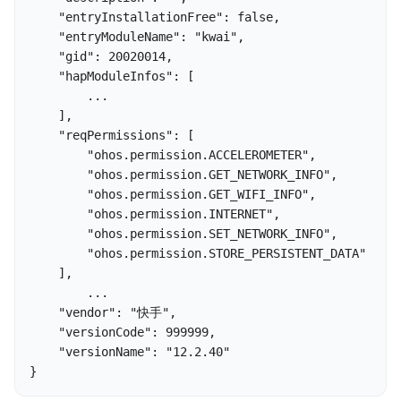
    "entryInstallationFree": false,

    "entryModuleName": "kwai",

    "gid": 20020014,

    "hapModuleInfos": [

        ...

    ],

    "reqPermissions": [

        "ohos.permission.ACCELEROMETER",

        "ohos.permission.GET_NETWORK_INFO",

        "ohos.permission.GET_WIFI_INFO",

        "ohos.permission.INTERNET",

        "ohos.permission.SET_NETWORK_INFO",

        "ohos.permission.STORE_PERSISTENT_DATA"

    ],

        ...

    "vendor": "快手",

    "versionCode": 999999,

    "versionName": "12.2.40"

}