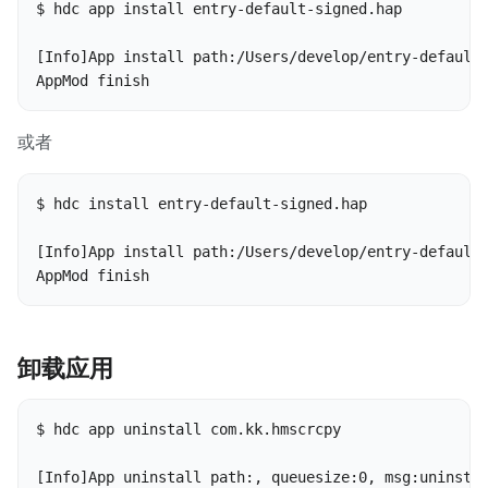
$ hdc app install entry-default-signed.hap

[Info]App install path:/Users/develop/entry-default-
AppMod finish
或者
$ hdc install entry-default-signed.hap

[Info]App install path:/Users/develop/entry-default-
AppMod finish
卸载应用
$ hdc app uninstall com.kk.hmscrcpy

[Info]App uninstall path:, queuesize:0, msg:uninstal