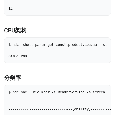
12 
CPU架构
$ hdc  shell param get const.product.cpu.abilist  

arm64-v8a 
分辩率
$ hdc shell hidumper -s RenderService -a screen

-------------------------------[ability]------------