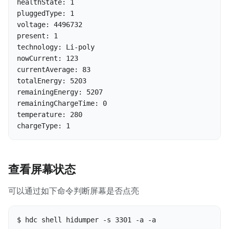
healthState: 1 

pluggedType: 1 

voltage: 4496732 

present: 1 

technology: Li-poly 

nowCurrent: 123 

currentAverage: 83 

totalEnergy: 5203 

remainingEnergy: 5207 

remainingChargeTime: 0 

temperature: 280 

chargeType: 1 
查看屏幕状态
可以通过如下命令判断屏幕是否点亮
$ hdc shell hidumper -s 3301 -a -a
