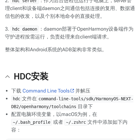
2.
：作为后台进程也运行于电脑上，server管
hdc server
理client和设备端daemon之间通信包括连接的复用、数据通
信包的收发，以及个别本地命令的直接处理。
3.
：daemon部署于OpenHarmony设备端作为
hdc daemon
守护进程按需运行，负责处理来自client端请求。
整体架构和Android系统的ADB架构非常类似。
HDC安装
下载
Command Line Tools
并解压
文件在
hdc
command-line-tools/sdk/HarmonyOS-NEXT-
目录下
DB2/openharmony/toolchains
配置电脑环境变量，以macOS为例，在
或者
文件中添加如下内
~/.bash_profile
~/.zshrc
容：