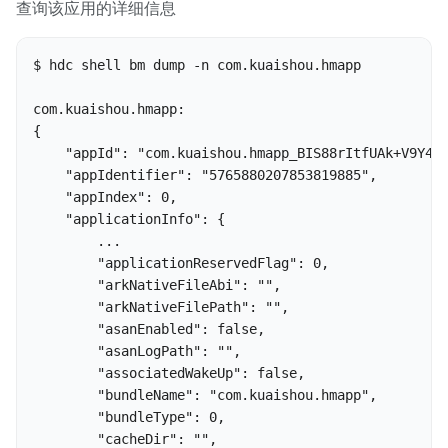
查询该应用的详细信息
$ hdc shell bm dump -n com.kuaishou.hmapp

com.kuaishou.hmapp:

{

    "appId": "com.kuaishou.hmapp_BIS88rItfUAk+V9Y4WZ
    "appIdentifier": "5765880207853819885",

    "appIndex": 0,

    "applicationInfo": {

        ...

        "applicationReservedFlag": 0,

        "arkNativeFileAbi": "",

        "arkNativeFilePath": "",

        "asanEnabled": false,

        "asanLogPath": "",

        "associatedWakeUp": false,

        "bundleName": "com.kuaishou.hmapp",

        "bundleType": 0,

        "cacheDir": "",
