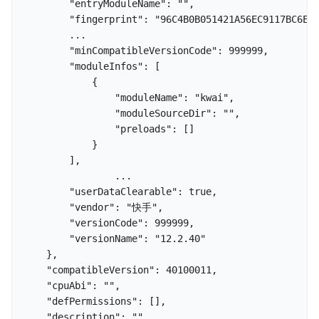
        "entryModuleName": "",

        "fingerprint": "96C4B0B051421A56EC9117BC6E3C
        ...

        "minCompatibleVersionCode": 999999,

        "moduleInfos": [

            {

                "moduleName": "kwai",

                "moduleSourceDir": "",

                "preloads": []

            }

        ],

                ...

        "userDataClearable": true,

        "vendor": "快手",

        "versionCode": 999999,

        "versionName": "12.2.40"

    },

    "compatibleVersion": 40100011,

    "cpuAbi": "",

    "defPermissions": [],

    "description": "",
