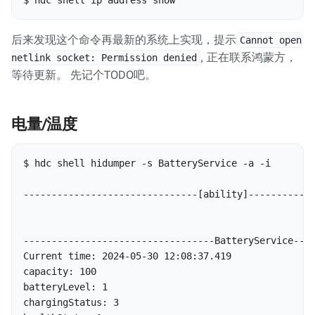
$ hdc shell ip address show
后来发现这个命令再最新的系统上实现，提示
Cannot open
, 正在联系鸿蒙方，
netlink socket: Permission denied
等待更新。 先记个TODO吧。
电量/温度
$ hdc shell hidumper -s BatteryService -a -i        
-------------------------------[ability]------------
----------------------------------BatteryService----
Current time: 2024-05-30 12:08:37.419

capacity: 100 

batteryLevel: 1 

chargingStatus: 3 
