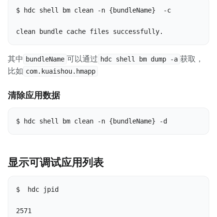
$ hdc shell bm clean -n {bundleName}  -c

clean bundle cache files successfully.
其中
可以通过
获取，
bundleName
hdc shell bm dump -a
比如
com.kuaishou.hmapp
清除应用数据
$ hdc shell bm clean -n {bundleName} -d 
显示可调试应用列表
$  hdc jpid

2571
