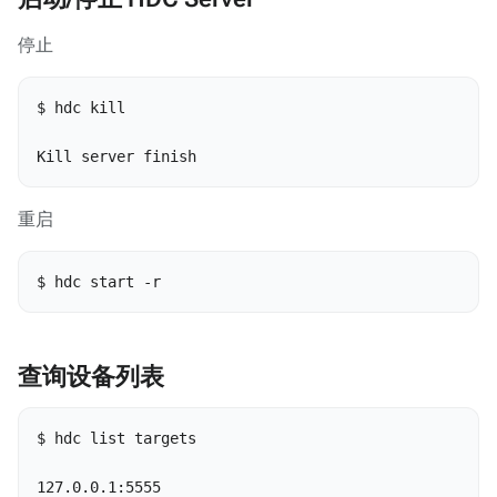
停止
$ hdc kill

Kill server finish
重启
$ hdc start -r
查询设备列表
$ hdc list targets

127.0.0.1:5555
