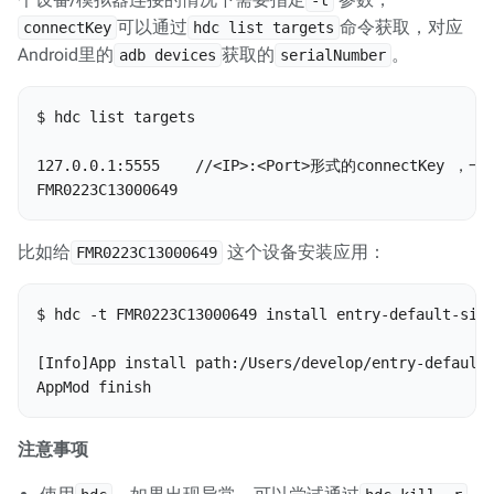
-t
可以通过
命令获取，对应
connectKey
hdc list targets
Android里的
获取的
。
adb devices
serialNumber
$ hdc list targets

127.0.0.1:5555    //<IP>:<Port>形式的connectKe
FMR0223C13000649
比如给
这个设备安装应用：
FMR0223C13000649
$ hdc -t FMR0223C13000649 install entry-default-sign
[Info]App install path:/Users/develop/entry-default-
AppMod finish
注意事项