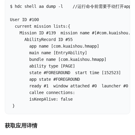
$ hdc shell aa dump -l    //运行命令前需要手动打开app

User ID #100

  current mission lists:{

    Mission ID #139  mission name #[#com.kuaishou.hm
      AbilityRecord ID #55

        app name [com.kuaishou.hmapp]

        main name [EntryAbility]

        bundle name [com.kuaishou.hmapp]

        ability type [PAGE]

        state #FOREGROUND  start time [152523]

        app state #FOREGROUND

        ready #1  window attached #0  launcher #0

        callee connections:

        isKeepAlive: false

 }
获取应用详情