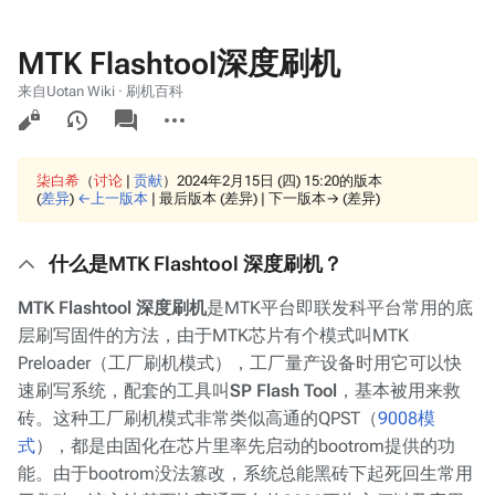
MTK Flashtool深度刷机
来自Uotan Wiki · 刷机百科
查
associated-
更
pages
看
多
操
作
柒白希
（
讨论
|
贡献
）
2024年2月15日 (四) 15:20的版本
(
差异
)
←上一版本
| 最后版本 (差异) | 下一版本→ (差异)
什么是MTK Flashtool 深度刷机？
MTK Flashtool 深度刷机
是MTK平台即联发科平台常用的底
层刷写固件的方法，由于MTK芯片有个模式叫MTK
Preloader（工厂刷机模式），工厂量产设备时用它可以快
速刷写系统，配套的工具叫
SP Flash Tool
，基本被用来救
砖。这种工厂刷机模式非常类似高通的QPST（
9008模
式
），都是由固化在芯片里率先启动的bootrom提供的功
能。由于bootrom没法篡改，系统总能黑砖下起死回生常用