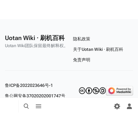
Uotan Wiki · 刷机百科
隐私政策
Uotan Wiki团队保留最终解释权。
关于Uotan Wiki · 刷机百科
免责声明
鲁ICP备2022023646号-1
鲁公网安备37020202001747号
打
打
打
开/
开/
开/
关
关
关
闭
闭
闭
搜
菜
个
索
单