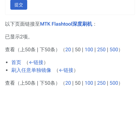
提交
以下页面链接至
MTK Flashtool深度刷机
：
已显示2项。
查看（
上50条
|
下50条
）（
20
|
50
|
100
|
250
|
500
）
首页
‎
（
←链接
）
刷入任意单独镜像
‎
（
←链接
）
查看（
上50条
|
下50条
）（
20
|
50
|
100
|
250
|
500
）