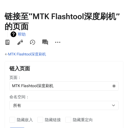
链接至“MTK Flashtool深度刷机”
的页面
帮助
查
associated-
更
pages
看
多
操
←
MTK Flashtool深度刷机
作
链入页面
页面：
命名空间：
所有
隐藏嵌入
隐藏链接
隐藏重定向