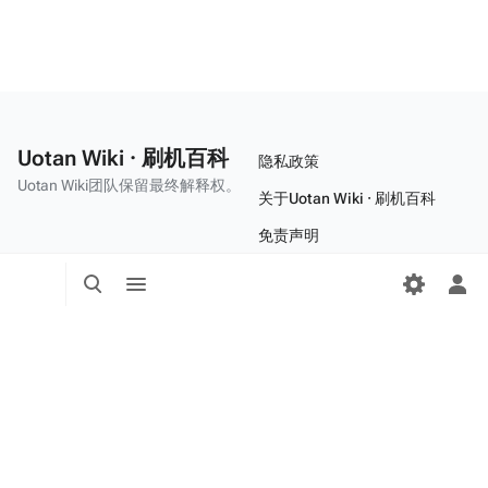
Uotan Wiki · 刷机百科
隐私政策
Uotan Wiki团队保留最终解释权。
关于Uotan Wiki · 刷机百科
免责声明
打
打
打
开/
开/
开/
关
关
鲁ICP备2022023646号-1
关
闭
闭
闭
搜
菜
鲁公网安备37020202001747号
个
索
单
人
菜
单