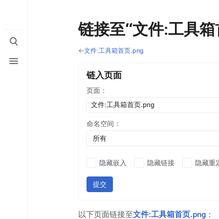
链接至“文件:工具箱首
打
开/
←
文件:工具箱首页.png
打
关
开/
闭
链入页面
关
搜
闭
索
页面：
菜
单
命名空间：
所有
隐藏嵌入
隐藏链接
隐藏重
提交
以下页面链接至
文件:工具箱首页.png
：