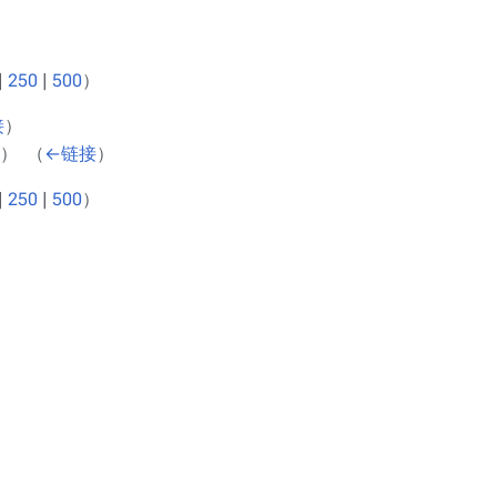
|
250
|
500
）
接
）
 ‎
（
←链接
）
|
250
|
500
）