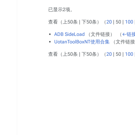
已显示2项。
查看（
上50条
|
下50条
）（
20
|
50
|
100
ADB SideLoad
（文件链接） ‎
（
←链
UotanToolBoxNT使用合集
（文件链接）
查看（
上50条
|
下50条
）（
20
|
50
|
100