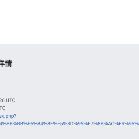
详情
6 UTC
TC
dex.php?
%E4%BB%BB%E6%84%8F%E5%8D%95%E7%8B%AC%E9%95%9