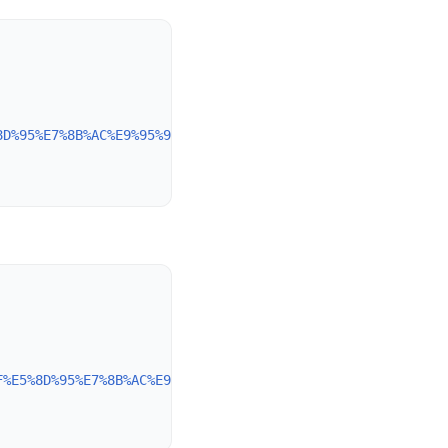
8D%95%E7%8B%AC%E9%95%9C%E5%83%8F&oldid=924
",

F%E5%8D%95%E7%8B%AC%E9%95%9C%E5%83%8F&oldid=924
}
",
