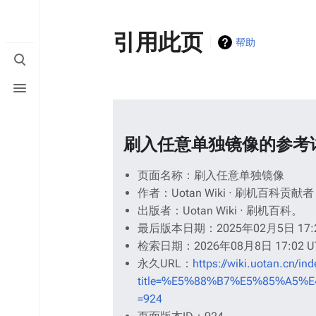
引用此页
帮助
打
开/
打
关
开/
闭
关
搜
闭
索
菜
刷入任意单独镜像的参考
单
页面名称：刷入任意单独镜像
作者：Uotan Wiki · 刷机百科贡献者
出版者：Uotan Wiki · 刷机百科。
最后版本日期：2025年02月5日 17:2
检索日期：2026年08月8日 17:02 U
永久URL：
https://wiki.uotan.cn/in
title=%E5%88%B7%E5%85%A5
=924