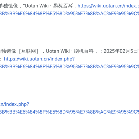
意单独镜像，”
Uotan Wiki · 刷机百科
，
https://wiki.uotan.cn/index
%BB%BB%E6%84%8F%E5%8D%95%E7%8B%AC%E9%95%9C%E
意单独镜像［互联网］．Uotan Wiki · 刷机百科，；2025年02月5
：
https://wiki.uotan.cn/index.php?
%BB%BB%E6%84%8F%E5%8D%95%E7%8B%AC%E9%95%9C%E
.cn/index.php?
%BB%BB%E6%84%8F%E5%8D%95%E7%8B%AC%E9%95%9C%E