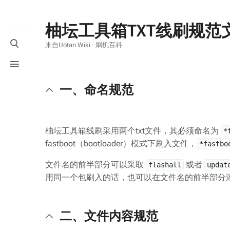
柚坛工具箱TXT线刷规范
打
来自Uotan Wiki · 刷机百科
开/
打
关
开/
闭
关
搜
一、命名规范
闭
索
菜
单
柚坛工具箱线刷采用两个txt文件，其必须命名为
*
fastboot（bootloader）模式下刷入文件，
*fastbo
文件名的前半部分可以采取
或者
flashall
updat
用同一个包刷入的话，也可以在文件名的前半部分
二、文件内容规范