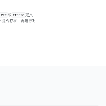
或
定义
lete
create
区是否存在，再进行对