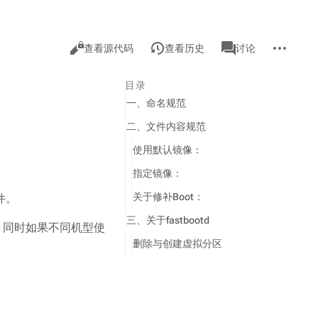
查
associated-
更
阅
页
查看源代码
查看历史
讨论
pages
看
多
读
面
操
作
目录
一、命名规范
二、文件内容规范
使用默认镜像：
指定镜像：
关于修补Boot：
文件。
三、关于fastbootd
，同时如果不同机型使
删除与创建虚拟分区