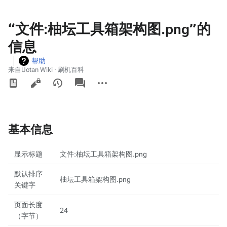
“文件:柚坛工具箱架构图.png”的
信息
帮助
来自Uotan Wiki · 刷机百科
查
associated-
更
pages
看
多
操
作
基本信息
显示标题
文件:柚坛工具箱架构图.png
默认排序
柚坛工具箱架构图.png
关键字
页面长度
24
（字节）