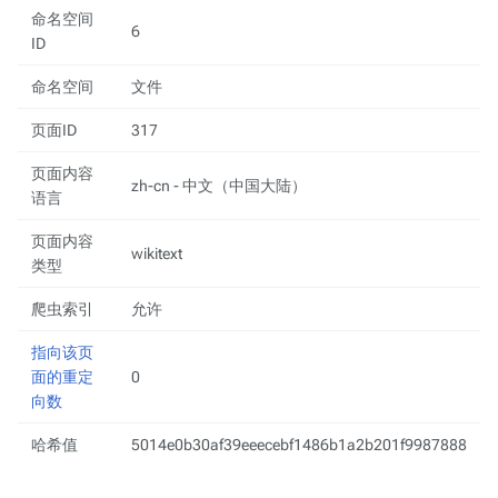
命名空间
6
ID
命名空间
文件
页面ID
317
页面内容
zh-cn - 中文（中国大陆）
语言
页面内容
wikitext
类型
爬虫索引
允许
指向该页
面的重定
0
向数
哈希值
5014e0b30af39eeecebf1486b1a2b201f9987888